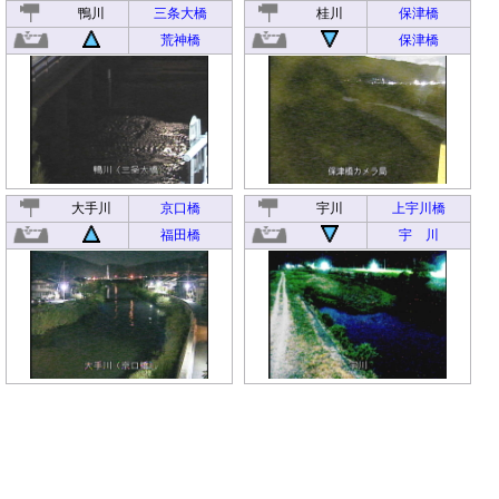
鴨川
三条大橋
桂川
保津橋
荒神橋
保津橋
大手川
京口橋
宇川
上宇川橋
福田橋
宇 川