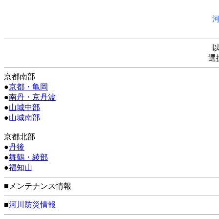
選
京都南部
●
京都・亀岡
●
南丹・京丹波
●
山城中部
●
山城南部
京都北部
●
丹後
●
舞鶴・綾部
●
福知山
■メンテナンス情報
■
河川防災情報