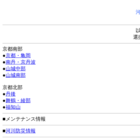
選
京都南部
●
京都・亀岡
●
南丹・京丹波
●
山城中部
●
山城南部
京都北部
●
丹後
●
舞鶴・綾部
●
福知山
■メンテナンス情報
■
河川防災情報