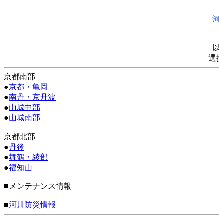
選
京都南部
●
京都・亀岡
●
南丹・京丹波
●
山城中部
●
山城南部
京都北部
●
丹後
●
舞鶴・綾部
●
福知山
■メンテナンス情報
■
河川防災情報