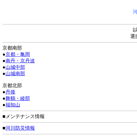
選
京都南部
●
京都・亀岡
●
南丹・京丹波
●
山城中部
●
山城南部
京都北部
●
丹後
●
舞鶴・綾部
●
福知山
■メンテナンス情報
■
河川防災情報