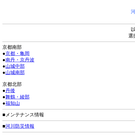
選
京都南部
●
京都・亀岡
●
南丹・京丹波
●
山城中部
●
山城南部
京都北部
●
丹後
●
舞鶴・綾部
●
福知山
■メンテナンス情報
■
河川防災情報