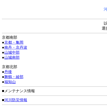
選
京都南部
●
京都・亀岡
●
南丹・京丹波
●
山城中部
●
山城南部
京都北部
●
丹後
●
舞鶴・綾部
●
福知山
■メンテナンス情報
■
河川防災情報