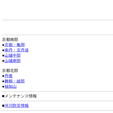
京都南部
●
京都・亀岡
●
南丹・京丹波
●
山城中部
●
山城南部
京都北部
●
丹後
●
舞鶴・綾部
●
福知山
■メンテナンス情報
■
河川防災情報