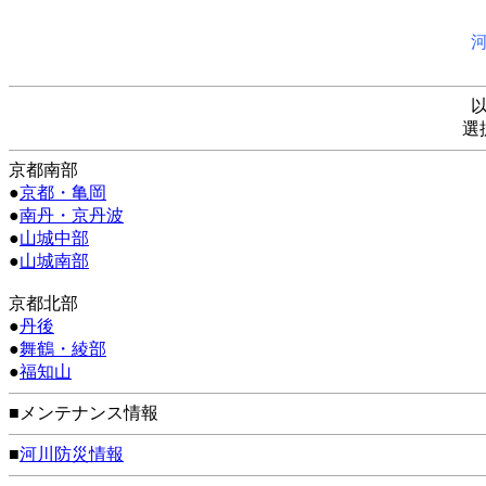
選
京都南部
●
京都・亀岡
●
南丹・京丹波
●
山城中部
●
山城南部
京都北部
●
丹後
●
舞鶴・綾部
●
福知山
■メンテナンス情報
■
河川防災情報