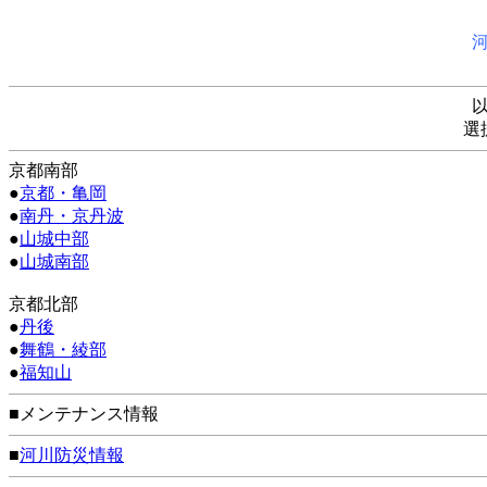
選
京都南部
●
京都・亀岡
●
南丹・京丹波
●
山城中部
●
山城南部
京都北部
●
丹後
●
舞鶴・綾部
●
福知山
■メンテナンス情報
■
河川防災情報