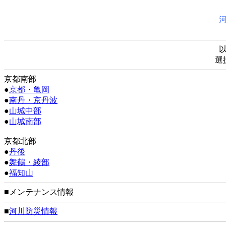
選
京都南部
●
京都・亀岡
●
南丹・京丹波
●
山城中部
●
山城南部
京都北部
●
丹後
●
舞鶴・綾部
●
福知山
■メンテナンス情報
■
河川防災情報