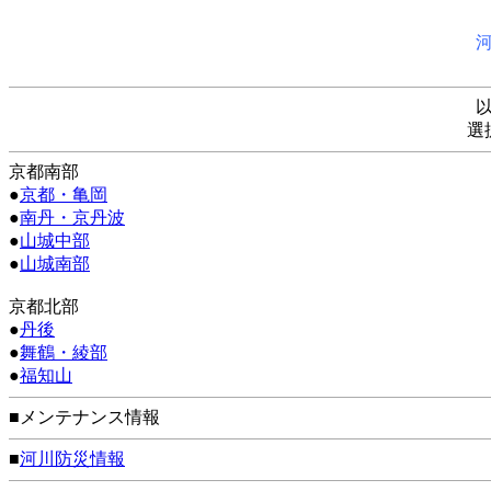
選
京都南部
●
京都・亀岡
●
南丹・京丹波
●
山城中部
●
山城南部
京都北部
●
丹後
●
舞鶴・綾部
●
福知山
■メンテナンス情報
■
河川防災情報