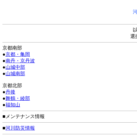
選
京都南部
●
京都・亀岡
●
南丹・京丹波
●
山城中部
●
山城南部
京都北部
●
丹後
●
舞鶴・綾部
●
福知山
■メンテナンス情報
■
河川防災情報