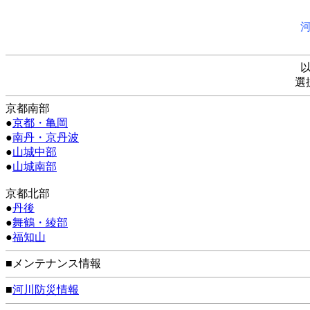
選
京都南部
●
京都・亀岡
●
南丹・京丹波
●
山城中部
●
山城南部
京都北部
●
丹後
●
舞鶴・綾部
●
福知山
■メンテナンス情報
■
河川防災情報