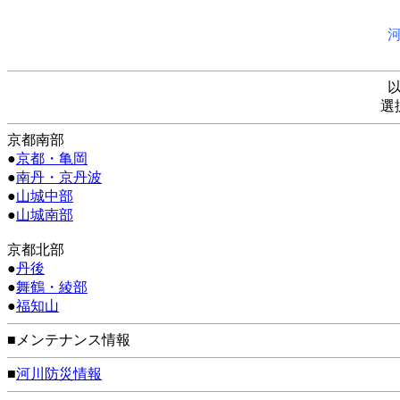
選
京都南部
●
京都・亀岡
●
南丹・京丹波
●
山城中部
●
山城南部
京都北部
●
丹後
●
舞鶴・綾部
●
福知山
■メンテナンス情報
■
河川防災情報