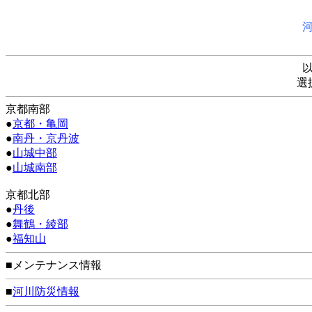
選
京都南部
●
京都・亀岡
●
南丹・京丹波
●
山城中部
●
山城南部
京都北部
●
丹後
●
舞鶴・綾部
●
福知山
■メンテナンス情報
■
河川防災情報