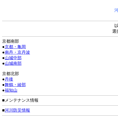
選
京都南部
●
京都・亀岡
●
南丹・京丹波
●
山城中部
●
山城南部
京都北部
●
丹後
●
舞鶴・綾部
●
福知山
■メンテナンス情報
■
河川防災情報