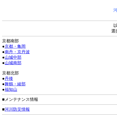
選
京都南部
●
京都・亀岡
●
南丹・京丹波
●
山城中部
●
山城南部
京都北部
●
丹後
●
舞鶴・綾部
●
福知山
■メンテナンス情報
■
河川防災情報