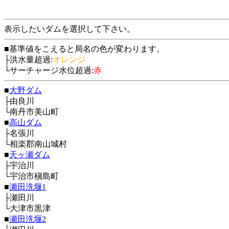
表示したいダムを選択して下さい。
■基準値をこえると局名の色が変わります。
├洪水量超過:
オレンジ
└サーチャージ水位超過:
赤
■
大野ダム
├由良川
└南丹市美山町
■
高山ダム
├名張川
└相楽郡南山城村
■
天ヶ瀬ダム
├宇治川
└宇治市槇島町
■
瀬田洗堰1
├瀬田川
└大津市黒津
■
瀬田洗堰2