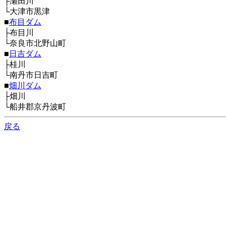
├瀬田川
└大津市黒津
■
布目ダム
├布目川
└奈良市北野山町
■
日吉ダム
├桂川
└南丹市日吉町
■
畑川ダム
├畑川
└船井郡京丹波町
戻る