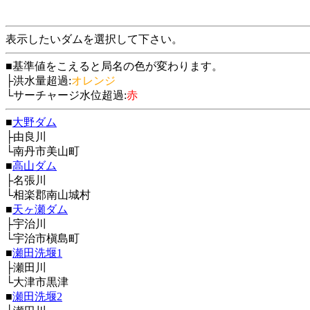
表示したいダムを選択して下さい。
■基準値をこえると局名の色が変わります。
├洪水量超過:
オレンジ
└サーチャージ水位超過:
赤
■
大野ダム
├由良川
└南丹市美山町
■
高山ダム
├名張川
└相楽郡南山城村
■
天ヶ瀬ダム
├宇治川
└宇治市槇島町
■
瀬田洗堰1
├瀬田川
└大津市黒津
■
瀬田洗堰2