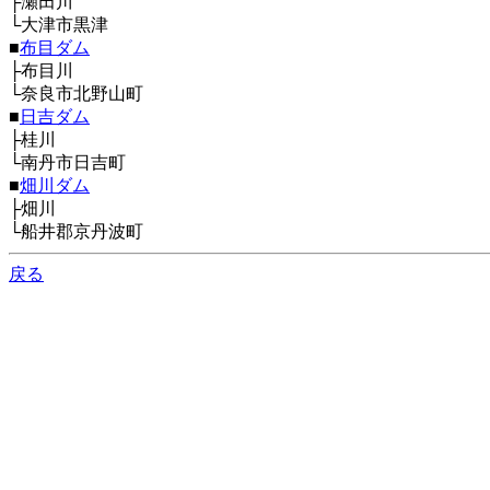
├瀬田川
└大津市黒津
■
布目ダム
├布目川
└奈良市北野山町
■
日吉ダム
├桂川
└南丹市日吉町
■
畑川ダム
├畑川
└船井郡京丹波町
戻る