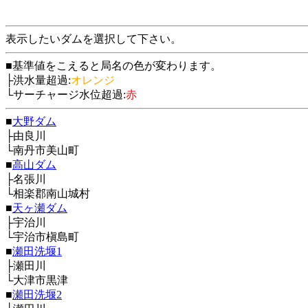
表示したいダムを選択して下さい。
■基準値をこえると局名の色が変わります。
├洪水量超過:
オレンジ
└サーチャージ水位超過:
赤
■
大野ダム
├由良川
└南丹市美山町
■
高山ダム
├名張川
└相楽郡南山城村
■
天ヶ瀬ダム
├宇治川
└宇治市槇島町
■
瀬田洗堰1
├瀬田川
└大津市黒津
■
瀬田洗堰2