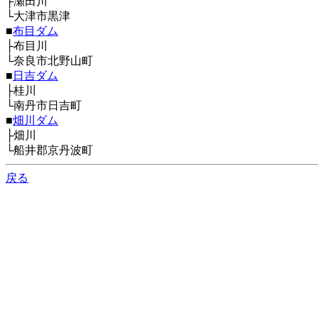
├瀬田川
└大津市黒津
■
布目ダム
├布目川
└奈良市北野山町
■
日吉ダム
├桂川
└南丹市日吉町
■
畑川ダム
├畑川
└船井郡京丹波町
戻る