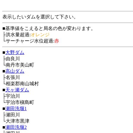
表示したいダムを選択して下さい。
■基準値をこえると局名の色が変わります。
├洪水量超過:
オレンジ
└サーチャージ水位超過:
赤
■
大野ダム
├由良川
└南丹市美山町
■
高山ダム
├名張川
└相楽郡南山城村
■
天ヶ瀬ダム
├宇治川
└宇治市槇島町
■
瀬田洗堰1
├瀬田川
└大津市黒津
■
瀬田洗堰2