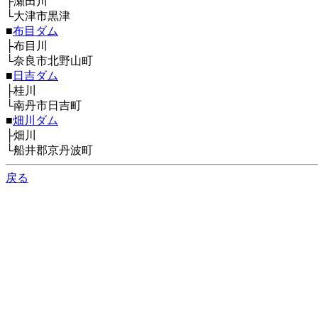
├瀬田川
└大津市黒津
■
布目ダム
├布目川
└奈良市北野山町
■
日吉ダム
├桂川
└南丹市日吉町
■
畑川ダム
├畑川
└船井郡京丹波町
戻る