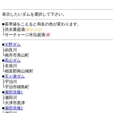
表示したいダムを選択して下さい。
■基準値をこえると局名の色が変わります。
├洪水量超過:
オレンジ
└サーチャージ水位超過:
赤
■
大野ダム
├由良川
└南丹市美山町
■
高山ダム
├名張川
└相楽郡南山城村
■
天ヶ瀬ダム
├宇治川
└宇治市槇島町
■
瀬田洗堰1
├瀬田川
└大津市黒津
■
瀬田洗堰2