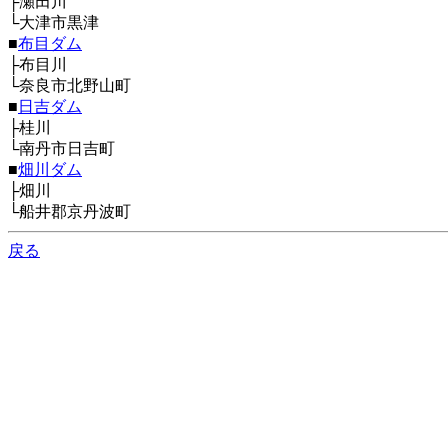
├瀬田川
└大津市黒津
■
布目ダム
├布目川
└奈良市北野山町
■
日吉ダム
├桂川
└南丹市日吉町
■
畑川ダム
├畑川
└船井郡京丹波町
戻る