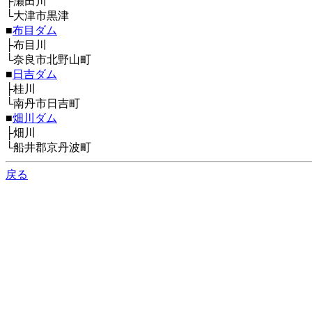
├瀬田川
└大津市黒津
■
布目ダム
├布目川
└奈良市北野山町
■
日吉ダム
├桂川
└南丹市日吉町
■
畑川ダム
├畑川
└船井郡京丹波町
戻る