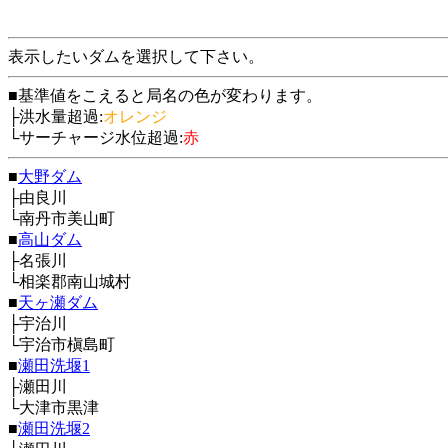
表示したいダムを選択して下さい。
■基準値をこえると局名の色が変わります。
├洪水量超過:
オレンジ
└サーチャージ水位超過:
赤
■
大野ダム
├由良川
└南丹市美山町
■
高山ダム
├名張川
└相楽郡南山城村
■
天ヶ瀬ダム
├宇治川
└宇治市槇島町
■
瀬田洗堰1
├瀬田川
└大津市黒津
■
瀬田洗堰2