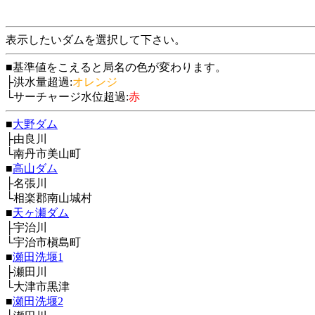
表示したいダムを選択して下さい。
■基準値をこえると局名の色が変わります。
├洪水量超過:
オレンジ
└サーチャージ水位超過:
赤
■
大野ダム
├由良川
└南丹市美山町
■
高山ダム
├名張川
└相楽郡南山城村
■
天ヶ瀬ダム
├宇治川
└宇治市槇島町
■
瀬田洗堰1
├瀬田川
└大津市黒津
■
瀬田洗堰2