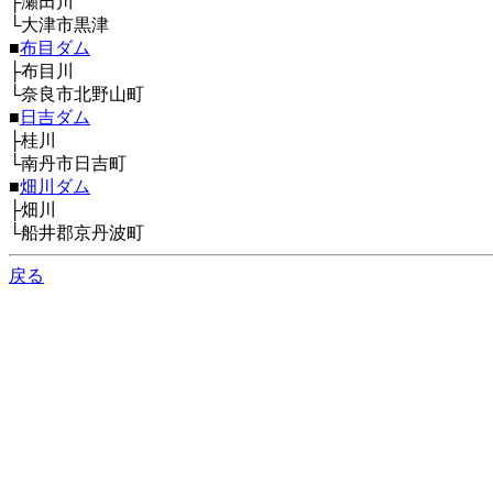
├瀬田川
└大津市黒津
■
布目ダム
├布目川
└奈良市北野山町
■
日吉ダム
├桂川
└南丹市日吉町
■
畑川ダム
├畑川
└船井郡京丹波町
戻る