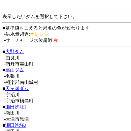
表示したいダムを選択して下さい。
■基準値をこえると局名の色が変わります。
├洪水量超過:
オレンジ
└サーチャージ水位超過:
赤
■
大野ダム
├由良川
└南丹市美山町
■
高山ダム
├名張川
└相楽郡南山城村
■
天ヶ瀬ダム
├宇治川
└宇治市槇島町
■
瀬田洗堰1
├瀬田川
└大津市黒津
■
瀬田洗堰2