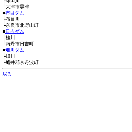
├瀬田川
└大津市黒津
■
布目ダム
├布目川
└奈良市北野山町
■
日吉ダム
├桂川
└南丹市日吉町
■
畑川ダム
├畑川
└船井郡京丹波町
戻る