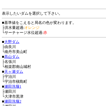
表示したいダムを選択して下さい。
■基準値をこえると局名の色が変わります。
├洪水量超過:
オレンジ
└サーチャージ水位超過:
赤
■
大野ダム
├由良川
└南丹市美山町
■
高山ダム
├名張川
└相楽郡南山城村
■
天ヶ瀬ダム
├宇治川
└宇治市槇島町
■
瀬田洗堰1
├瀬田川
└大津市黒津
■
瀬田洗堰2