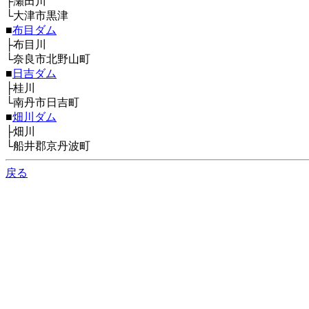
├瀬田川
└大津市黒津
■
布目ダム
├布目川
└奈良市北野山町
■
日吉ダム
├桂川
└南丹市日吉町
■
畑川ダム
├畑川
└船井郡京丹波町
戻る