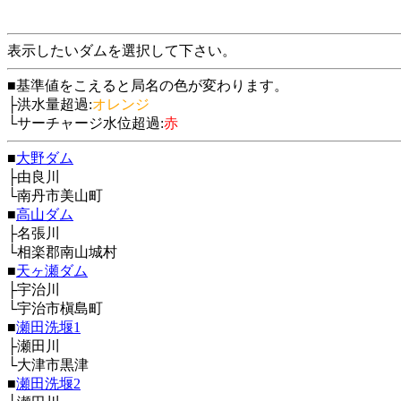
表示したいダムを選択して下さい。
■基準値をこえると局名の色が変わります。
├洪水量超過:
オレンジ
└サーチャージ水位超過:
赤
■
大野ダム
├由良川
└南丹市美山町
■
高山ダム
├名張川
└相楽郡南山城村
■
天ヶ瀬ダム
├宇治川
└宇治市槇島町
■
瀬田洗堰1
├瀬田川
└大津市黒津
■
瀬田洗堰2