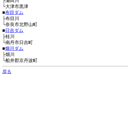
├瀬田川
└大津市黒津
■
布目ダム
├布目川
└奈良市北野山町
■
日吉ダム
├桂川
└南丹市日吉町
■
畑川ダム
├畑川
└船井郡京丹波町
戻る