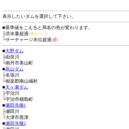
表示したいダムを選択して下さい。
■基準値をこえると局名の色が変わります。
├洪水量超過:
オレンジ
└サーチャージ水位超過:
赤
■
大野ダム
├由良川
└南丹市美山町
■
高山ダム
├名張川
└相楽郡南山城村
■
天ヶ瀬ダム
├宇治川
└宇治市槇島町
■
瀬田洗堰1
├瀬田川
└大津市黒津
■
瀬田洗堰2