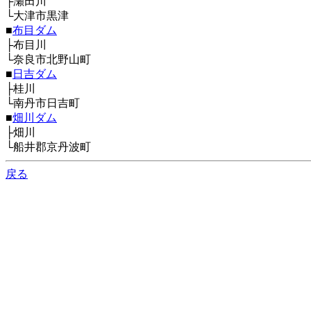
├瀬田川
└大津市黒津
■
布目ダム
├布目川
└奈良市北野山町
■
日吉ダム
├桂川
└南丹市日吉町
■
畑川ダム
├畑川
└船井郡京丹波町
戻る