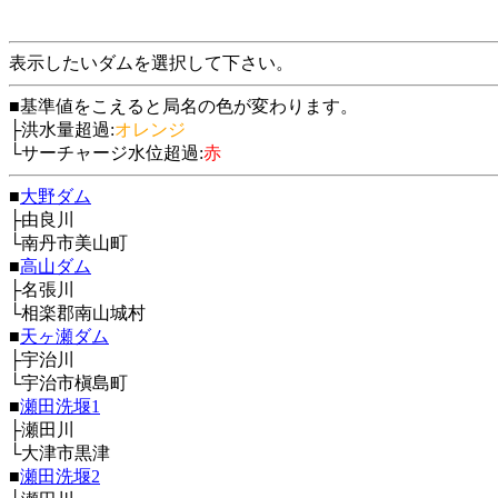
表示したいダムを選択して下さい。
■基準値をこえると局名の色が変わります。
├洪水量超過:
オレンジ
└サーチャージ水位超過:
赤
■
大野ダム
├由良川
└南丹市美山町
■
高山ダム
├名張川
└相楽郡南山城村
■
天ヶ瀬ダム
├宇治川
└宇治市槇島町
■
瀬田洗堰1
├瀬田川
└大津市黒津
■
瀬田洗堰2