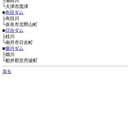
├瀬田川
└大津市黒津
■
布目ダム
├布目川
└奈良市北野山町
■
日吉ダム
├桂川
└南丹市日吉町
■
畑川ダム
├畑川
└船井郡京丹波町
戻る