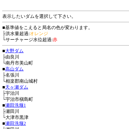
表示したいダムを選択して下さい。
■基準値をこえると局名の色が変わります。
├洪水量超過:
オレンジ
└サーチャージ水位超過:
赤
■
大野ダム
├由良川
└南丹市美山町
■
高山ダム
├名張川
└相楽郡南山城村
■
天ヶ瀬ダム
├宇治川
└宇治市槇島町
■
瀬田洗堰1
├瀬田川
└大津市黒津
■
瀬田洗堰2