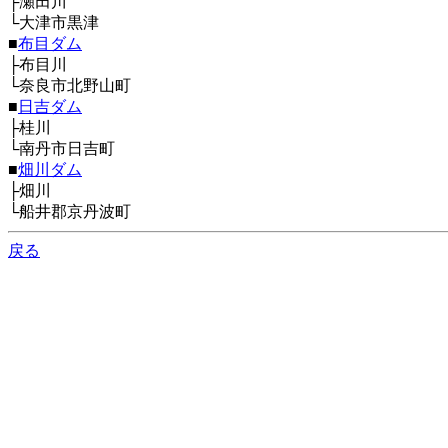
├瀬田川
└大津市黒津
■
布目ダム
├布目川
└奈良市北野山町
■
日吉ダム
├桂川
└南丹市日吉町
■
畑川ダム
├畑川
└船井郡京丹波町
戻る