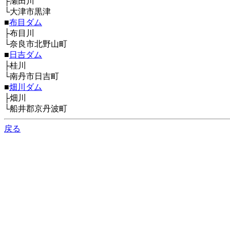
├瀬田川
└大津市黒津
■
布目ダム
├布目川
└奈良市北野山町
■
日吉ダム
├桂川
└南丹市日吉町
■
畑川ダム
├畑川
└船井郡京丹波町
戻る