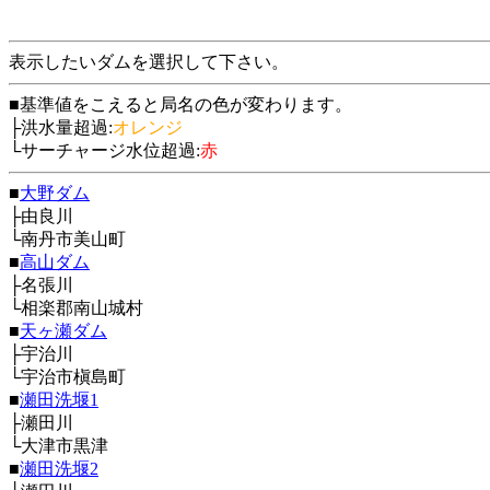
表示したいダムを選択して下さい。
■基準値をこえると局名の色が変わります。
├洪水量超過:
オレンジ
└サーチャージ水位超過:
赤
■
大野ダム
├由良川
└南丹市美山町
■
高山ダム
├名張川
└相楽郡南山城村
■
天ヶ瀬ダム
├宇治川
└宇治市槇島町
■
瀬田洗堰1
├瀬田川
└大津市黒津
■
瀬田洗堰2