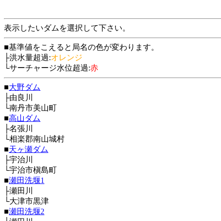
表示したいダムを選択して下さい。
■基準値をこえると局名の色が変わります。
├洪水量超過:
オレンジ
└サーチャージ水位超過:
赤
■
大野ダム
├由良川
└南丹市美山町
■
高山ダム
├名張川
└相楽郡南山城村
■
天ヶ瀬ダム
├宇治川
└宇治市槇島町
■
瀬田洗堰1
├瀬田川
└大津市黒津
■
瀬田洗堰2