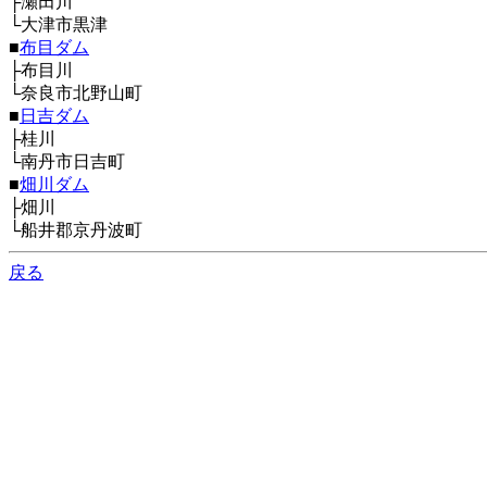
├瀬田川
└大津市黒津
■
布目ダム
├布目川
└奈良市北野山町
■
日吉ダム
├桂川
└南丹市日吉町
■
畑川ダム
├畑川
└船井郡京丹波町
戻る