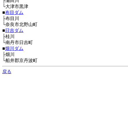
├瀬田川
└大津市黒津
■
布目ダム
├布目川
└奈良市北野山町
■
日吉ダム
├桂川
└南丹市日吉町
■
畑川ダム
├畑川
└船井郡京丹波町
戻る