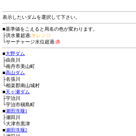
表示したいダムを選択して下さい。
■基準値をこえると局名の色が変わります。
├洪水量超過:
オレンジ
└サーチャージ水位超過:
赤
■
大野ダム
├由良川
└南丹市美山町
■
高山ダム
├名張川
└相楽郡南山城村
■
天ヶ瀬ダム
├宇治川
└宇治市槇島町
■
瀬田洗堰1
├瀬田川
└大津市黒津
■
瀬田洗堰2