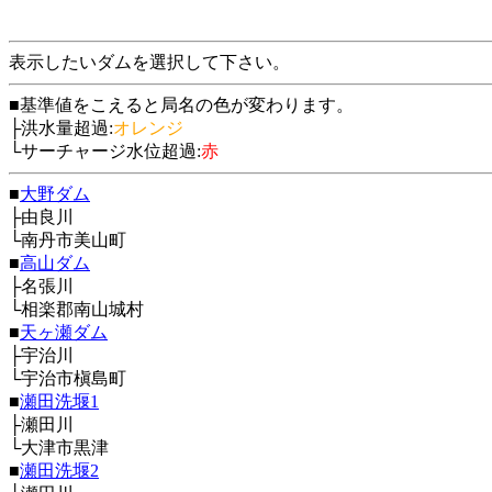
表示したいダムを選択して下さい。
■基準値をこえると局名の色が変わります。
├洪水量超過:
オレンジ
└サーチャージ水位超過:
赤
■
大野ダム
├由良川
└南丹市美山町
■
高山ダム
├名張川
└相楽郡南山城村
■
天ヶ瀬ダム
├宇治川
└宇治市槇島町
■
瀬田洗堰1
├瀬田川
└大津市黒津
■
瀬田洗堰2