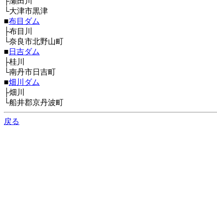
├瀬田川
└大津市黒津
■
布目ダム
├布目川
└奈良市北野山町
■
日吉ダム
├桂川
└南丹市日吉町
■
畑川ダム
├畑川
└船井郡京丹波町
戻る