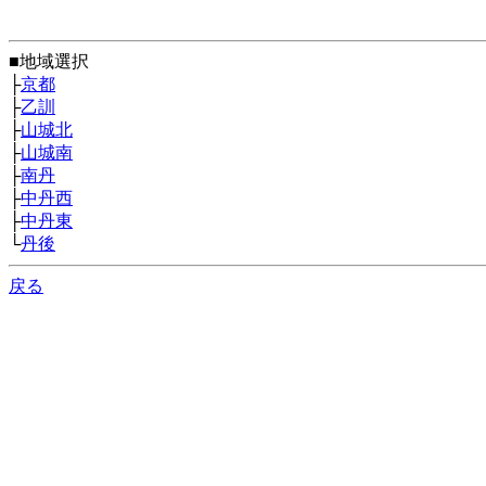
■地域選択
├
京都
├
乙訓
├
山城北
├
山城南
├
南丹
├
中丹西
├
中丹東
└
丹後
戻る